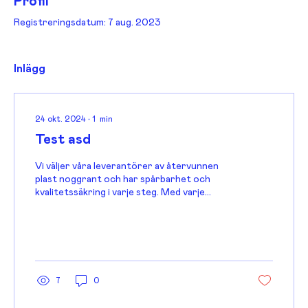
Profil
Registreringsdatum: 7 aug. 2023
Inlägg
24 okt. 2024
∙
1
min
Test asd
Vi väljer våra leverantörer av återvunnen
plast noggrant och har spårbarhet och
kvalitetssäkring i varje steg. Med varje
compound från...
7
0