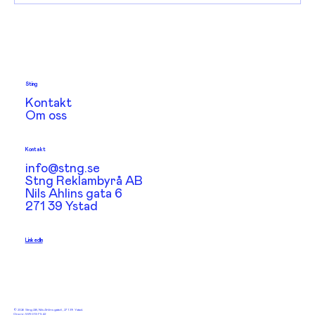
Sting
Kontakt
Om oss
Kontakt
info@stng.se
Stng Reklambyrå AB
Nils Ahlins gata 6
271 39 Ystad
LinkedIn
​© 2026 Stng AB, Nils Ahlins gata 6, 271 39 Ystad.
Org nr: 559013-7542